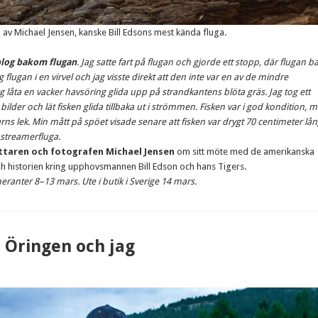
 av Michael Jensen, kanske Bill Edsons mest kända fluga.
 plog bakom flugan
. Jag satte fart på flugan och gjorde ett stopp, där flugan b
flugan i en virvel och jag visste direkt att den inte var en av de mindre
g låta en vacker havsöring glida upp på strandkantens blöta gräs. Jag tog ett
lder och lät fisken glida tillbaka ut i strömmen. Fisken var i god kondition, 
erns lek. Min mått på spöet visade senare att fisken var drygt 70 centimeter lån
 streamerfluga.
ttaren och fotografen Michael Jensen
om sitt möte med de amerikanska
historien kring upphovsmannen Bill Edson och hans Tigers.
meranter 8–13 mars. Ute i butik i Sverige 14 mars.
 Öringen och jag