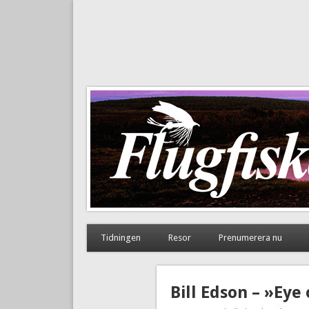
Flugfiske i Norden
Tidningen
Resor
Prenumerera nu
Bill Edson – »Eye 