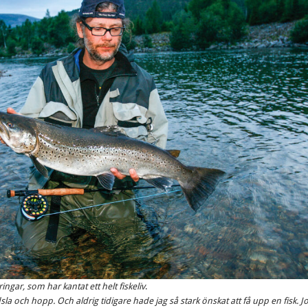
gar, som har kantat ett helt fiskeliv
.
la och hopp. Och aldrig tidigare hade jag så stark önskat att få upp en fisk. Jo