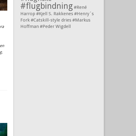
#flugbindning
#René
Harrop
#Kjell S. Rakkenes
#Henry´s
Fork
#Catskill-style dries
#Markus
Hoffman
#Peder Wigdell
ara
men
g.