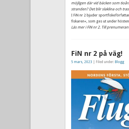
möjligen där vid bäcken som tioåring
stranden? Det blir slaklina och trass
I FiN nr 2 bjuder sportfiskeförfatt
fiskaren«, som ges ut under hösten
Läs mer i FiN nr 2. Till prenumerant
FiN nr 2 på väg!
5 mars, 2023
| Filed under:
Blogg