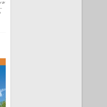
r är
...
e