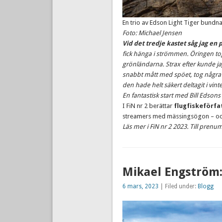
En trio av Edson Light Tiger bundna
Foto: Michael Jensen
Vid det tredje kastet såg jag en
fick hänga i strömmen. Öringen tog 
grönländarna.
Strax efter kunde ja
snabbt mått med spöet, tog några bi
den hade helt säkert deltagit i vint
En fantastisk start med Bill Edsons
I FiN nr 2 berättar
flugfiskeförfa
streamers med mässingsögon – och 
Läs mer i FiN nr 2 2023. Till prenu
Mikael Engström:
6 mars, 2023
| Filed under:
Blogg