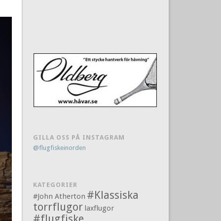
GILLA OSS PÅ INSTAGRAM
@flugfiskeinorden
KATEGORIER
#Klassiska
#John Atherton
torrflugor
laxflugor
#flugfiske