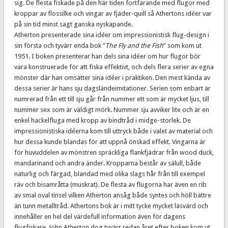
sig. De flesta fiskade på den här tiden fortfarande med flugor med
kroppar av flossilke och vingar av fjäder-quill så Athertons idéer var
på sin tid minst sagt ganska nyskapande.
Atherton presenterade sina idéer om impressionistisk flug-design i
sin första och tyvärr enda bok ”
The Fly and the Fish
” som kom ut
1951. I boken presenterar han dels sina idéer om hur flugor bör
vara konstruerade för att fiska effektivt, och dels flera serier av egna
mönster där han omsätter sina idéer i praktiken. Den mest kända av
dessa serier är hans sju dagsländeimitationer. Serien som enbart är
numrerad från ett till sju går från nummer ett som är mycket ljus, till
nummer sex som är väldigt mörk. Nummer sju avviker lite och är en
enkel hackelfluga med kropp av bindtråd i midge-storlek. De
impressionistiska idéerna kom till uttryck både i valet av material och
hur dessa kunde blandas för att uppnå önskad effekt. Vingarna är
för huvuddelen av mönstren spräckliga flankfjädrar från wood duck,
mandarinand och andra änder. Kropparna består av sälull, både
naturlig och färgad, blandad med olika slags hår från till exempel
räv och bisamråtta (muskrat). De flesta av flugorna har även en rib
av smal oval tinsel vilken Atherton ansåg både syntes och höll bättre
än tunn metalltråd. Athertons bok är i mitt tycke mycket läsvärd och
innehåller en hel del värdefull information även för dagens
flugfiskare. John Atherton dog tyvärr redan året efter boken kom ut.