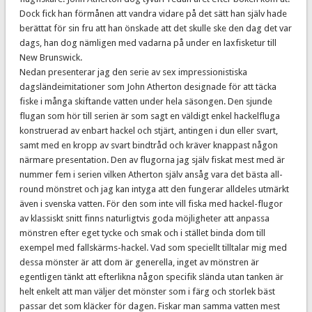
Dock fick han förmånen att vandra vidare på det sätt han själv hade
berättat för sin fru att han önskade att det skulle ske den dag det var
dags, han dog nämligen med vadarna på under en laxfisketur till
New Brunswick.
Nedan presenterar jag den serie av sex impressionistiska
dagsländeimitationer som John Atherton designade för att täcka
fiske i många skiftande vatten under hela säsongen. Den sjunde
flugan som hör till serien är som sagt en väldigt enkel hackelfluga
konstruerad av enbart hackel och stjärt, antingen i dun eller svart,
samt med en kropp av svart bindtråd och kräver knappast någon
närmare presentation. Den av flugorna jag själv fiskat mest med är
nummer fem i serien vilken Atherton själv ansåg vara det bästa all-
round mönstret och jag kan intyga att den fungerar alldeles utmärkt
även i svenska vatten. För den som inte vill fiska med hackel-flugor
av klassiskt snitt finns naturligtvis goda möjligheter att anpassa
mönstren efter eget tycke och smak och i stället binda dom till
exempel med fallskärms-hackel. Vad som speciellt tilltalar mig med
dessa mönster är att dom är generella, inget av mönstren är
egentligen tänkt att efterlikna någon specifik slända utan tanken är
helt enkelt att man väljer det mönster som i färg och storlek bäst
passar det som kläcker för dagen. Fiskar man samma vatten mest