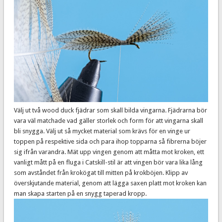
Välj ut två wood duck fjädrar som skall bilda vingarna. Fjädrarna bör
vara väl matchade vad gäller storlek och form för att vingarna skall
bli snygga. Välj ut så mycket material som krävs för en vinge ur
toppen på respektive sida och para ihop topparna så fibrerna böjer
sig ifrån varandra. Mät upp vingen genom att måtta mot kroken, ett
vanligt mått på en fluga i Catskill-stil är att vingen bör vara lika lång
som avståndet från krokögat till mitten på krokböjen. Klipp av
överskjutande material, genom att lägga saxen platt mot kroken kan
man skapa starten på en snygg taperad kropp.