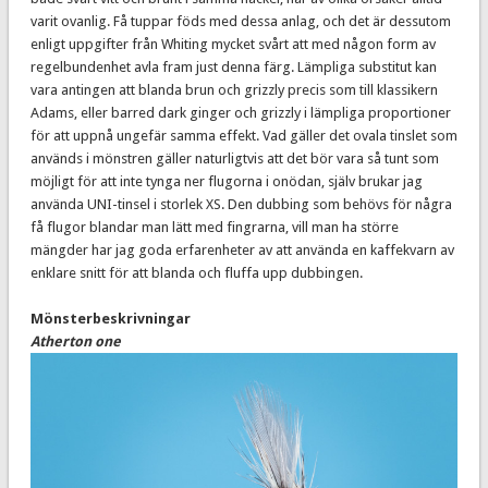
varit ovanlig. Få tuppar föds med dessa anlag, och det är dessutom
enligt uppgifter från Whiting mycket svårt att med någon form av
regelbundenhet avla fram just denna färg. Lämpliga substitut kan
vara antingen att blanda brun och grizzly precis som till klassikern
Adams, eller barred dark ginger och grizzly i lämpliga proportioner
för att uppnå ungefär samma effekt. Vad gäller det ovala tinslet som
används i mönstren gäller naturligtvis att det bör vara så tunt som
möjligt för att inte tynga ner flugorna i onödan, själv brukar jag
använda UNI-tinsel i storlek XS. Den dubbing som behövs för några
få flugor blandar man lätt med fingrarna, vill man ha större
mängder har jag goda erfarenheter av att använda en kaffekvarn av
enklare snitt för att blanda och fluffa upp dubbingen.
Mönsterbeskrivningar
Atherton one