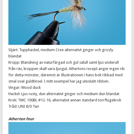
Stjärt: Tupphackel, medium Cree alternativt ginger och grizzly
blandat
Kropp: Blandning av naturfärgad och gul sälull samt ljus underull
från räv, kroppen skall vara ljusgul. Athertons recept anger ingen rib
för detta mönster, däremot är illustrationen i hans bok ribbad med
smal oval guldtinsel. I mitt exempel har jag uteslutit ribben.
Vingar: Wood duck
Hackel: Ljus rusty, dun alternativt ginger och medium dun blandat
Krok: TMC 100BL #12-16, alternativt annan standard torrflugekrok
Tråd: UNI 8/0 Tan
Atherton four