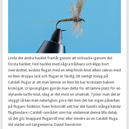
Linda det andra hacklet framåt genom att sicksacka igenom det
första hacklet. Fäst hacklet med några trådvarv och klipp bort
överskottet, avsluta flugan med en whipfinish-knut vilken säkras med
en liten droppe lack och flugan är färdig. Ett vanligt inslag på
Catskill-flugor är att man lämnar en liten bit bar krokstam bakom
krokögat. Ursprungligen gjorde man detta för att lämna plats för en
styrande turtle-knut, idag är det mest en smaksak. Tycker man det är
snyggt så kan man naturligtvis göra det men det har ingen påverkan
på flugans funktion. Även historiskt sett har det funnits många kända
flugbindare i Catskill-området som har utelämnat denna lilla detalj
så det gör knappast flugan till mer eller mindre av en Catskill-fluga.
Vid städet och tangenterna: David Stenström