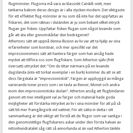
flugmönster. Flugorna må vara av klassiskt Catskill-snitt, men
tankarna bakom deras design är i alla stycken modern. Det viktigaste
för ett effektivt flug-mönster är nu som då inte hur det uppfattas av
fiskaren, det som räknas i slutänden är ju som bekant vilket intryck
flugan ger fisken. Uppfattar fisken flugan som något levande som
går att äta eller genomskådar den bedrägeriet?
Athertons sätt att uppnå denna illusion av liv var att ta hjälp av sina
erfarenheter som konstnär, och mer specifikt var det
impressionismens sätt att hantera färger som han ansåg hade
mycket att tillföra oss som flugfiskare. Som Atherton själv (fritt
översatt) uttrycket det: ”Om du tittar närmare på en levande
dagslända (inte ett torkat exemplar i en burk) kommer du att se att
dess färgskala är ”impressionistisk”. Färgen är uppbyggd av många
varierande toner precis som i en tavla av Renoir, Monet och andra
inom den impressionistiska skolan”. Atherton ansåg att flugbindaren
genom ett mer intelligent val av färger och material hade goda
möjligheter att förstärka intrycket av liv i sina mönster för att på så
sätt bli mer framgångsrik vid vattnet. För att sätta in detta i sitt
sammanhang är det viktigt att förstå att de flugor som var vanliga i
den genomsnittlige flugfiskarens askar under den första halvan av
nittonhundratalet såg rätt så annorlunda ut än vad Atherton tänkte