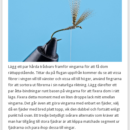
Lägg ett par hårda trådvarv framför vingarna för att få dom
rättuppstående. Tittar du på flugan uppifrån kommer du se att vissa
fibrer i vingen vill till vänster och vissa vill till höger, använd fingrarna
för att sortera ut fibrerna i sin naturliga riktning. Lägg därefter ett
par åtta-bindningar runt basen på vingarna för att fixera dom i rätt
läge. Fixera detta moment med en liten droppe lack mitt emellan
vingarna. Det går även att göra vingarna med enbart en fjäder, välj
då en fjäder med bred platt topp, vik den dubbel och fortsätt enligt
punkt två ovan. Ett tredje betydligt svårare alternativ som kräver att
man har tillgång till stora fjädrar är att klippa matchade segment ur
fjädrarna och para ihop dessa till vingar.