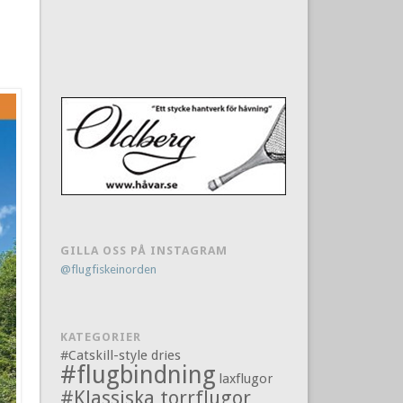
GILLA OSS PÅ INSTAGRAM
@flugfiskeinorden
KATEGORIER
#Catskill-style dries
#flugbindning
laxflugor
#Klassiska torrflugor