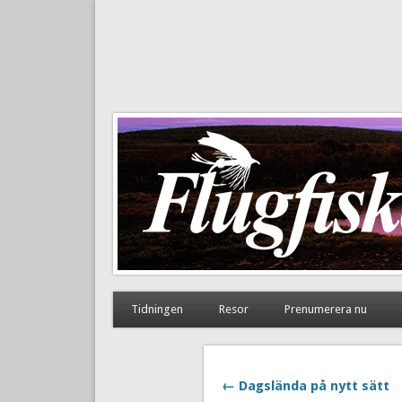
Flugfiske i Norden
Tidningen
Resor
Prenumerera nu
← Dagslända på nytt sätt