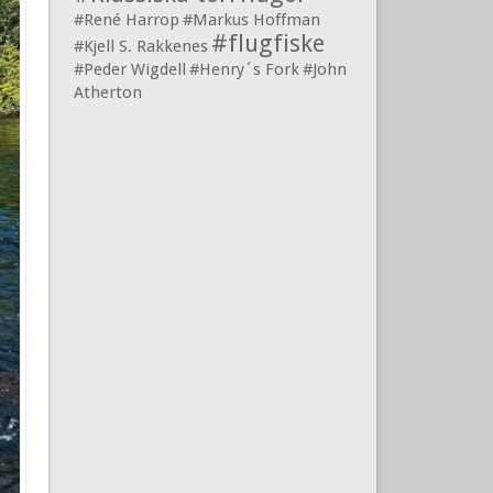
#René Harrop
#Markus Hoffman
#flugfiske
#Kjell S. Rakkenes
#Peder Wigdell
#Henry´s Fork
#John
Atherton