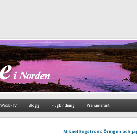
Webb-TV
Blogg
Flugbindning
Prenumerant
Mikael Engström: Öringen och j