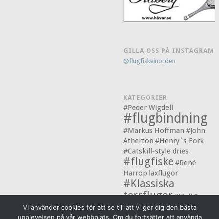
GILLA OSS PÅ INSTAGRAM
@flugfiskeinorden
KATEGORIER
#Peder Wigdell
#flugbindning
#Markus Hoffman
#John
Atherton
#Henry´s Fork
#Catskill-style dries
#flugfiske
#René
Harrop
laxflugor
#Klassiska
torrflugor
#Kjell S.
Rakkenes
Vi använder cookies för att se till att vi ger dig den bästa
upplevelsen på vår webbplats. Om du fortsätter att använda