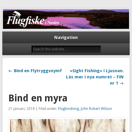
Flugfiske i Norden
Navigation
← Bind en Flytryggsnymf
»Sight Fishing« i Ljusnan.
Läs mer i nya numret – FiN
nr 1 →
Bind en myra
21 januari, 2018 | Filed under:
Flugbindning
,
John Robert Wilson