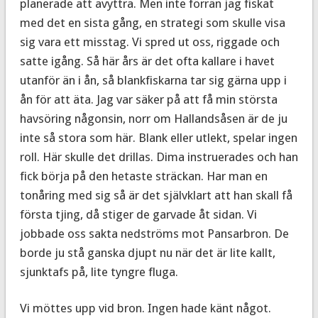
planerade att avyttra. Men inte förrän jag fiskat
med det en sista gång, en strategi som skulle visa
sig vara ett misstag. Vi spred ut oss, riggade och
satte igång. Så här års är det ofta kallare i havet
utanför än i ån, så blankfiskarna tar sig gärna upp i
ån för att äta. Jag var säker på att få min största
havsöring någonsin, norr om Hallandsåsen är de ju
inte så stora som här. Blank eller utlekt, spelar ingen
roll. Här skulle det drillas. Dima instruerades och han
fick börja på den hetaste sträckan. Har man en
tonåring med sig så är det självklart att han skall få
första tjing, då stiger de garvade åt sidan. Vi
jobbade oss sakta nedströms mot Pansarbron. De
borde ju stå ganska djupt nu när det är lite kallt,
sjunktafs på, lite tyngre fluga.
Vi möttes upp vid bron. Ingen hade känt något.