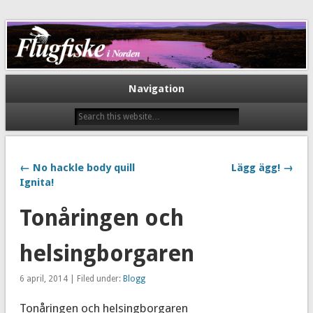
Flugfiske i Norden
Navigation
← No hackle body quill
Lägg ägg! →
Ignita!
Tonåringen och
helsingborgaren
6 april, 2014 | Filed under:
Blogg
Tonåringen och helsingborgaren