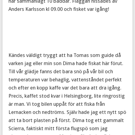
har sammanlagt 10 bäddar. Flaggan hissades av
Anders Karlsson kl 09.00 och fisket var igång!
Kändes väldigt tryggt att ha Tomas som guide då
varken jag eller min son Dima hade fiskat här förut.
Till vår glädje fanns det bara snö på vår bil och
temperaturen var behaglig, vattenståndet perfekt
och efter en kopp kaffe var det bara att dra igång.
Precis, kaffet stod kvar i Helsingborg, lite ringrostig
är man. Vi tog bilen uppåt för att fiska från
Lernacken och nedtröms. Själv hade jag ett nytt spö
att ta bort plasten på först. Dima tog ett gammalt
Scierra, faktiskt mitt första flugspö som jag