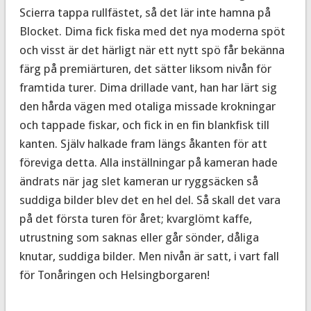
Scierra tappa rullfästet, så det lär inte hamna på
Blocket. Dima fick fiska med det nya moderna spöt
och visst är det härligt när ett nytt spö får bekänna
färg på premiärturen, det sätter liksom nivån för
framtida turer. Dima drillade vant, han har lärt sig
den hårda vägen med otaliga missade krokningar
och tappade fiskar, och fick in en fin blankfisk till
kanten. Själv halkade fram längs åkanten för att
föreviga detta. Alla inställningar på kameran hade
ändrats när jag slet kameran ur ryggsäcken så
suddiga bilder blev det en hel del. Så skall det vara
på det första turen för året; kvarglömt kaffe,
utrustning som saknas eller går sönder, dåliga
knutar, suddiga bilder. Men nivån är satt, i vart fall
för Tonåringen och Helsingborgaren!