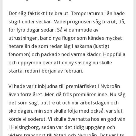
Det såg faktiskt lite bra ut. Temperaturen i ån hade
stigit under veckan. Väderprognosen såg bra ut, då,
för fyra dagar sedan. Så vi dammade av
utrustningen, band nya flugor som kändes mycket
hetare än de som redan låg i askarna (lustigt
fenomen) och packade ned varma kläder. Hoppfulla
och upprymda över att en ny säsong nu skulle
starta, redan i början av februari.
Vi hade varit inbjudna till premiärfisket i Nybroån
även förra året. Men då frös premiären inne. Nu såg
det som sagt bättre ut och när arbetsdagen och
skoldagen, min son skulle följa med också, var slut
körde vi söderut. Vi skulle övernatta hos en god vän
i Helsingborg, sedan var det tidig uppgång och
vidare transport till Ystad och Nybroån. Det var lite