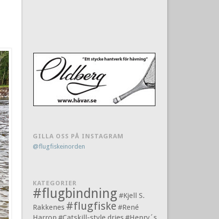
GILLA OSS PÅ INSTAGRAM
@flugfiskeinorden
KATEGORIER
#flugbindning
#Kjell S.
#flugfiske
Rakkenes
#René
Harrop
#Catskill-style dries
#Henry´s