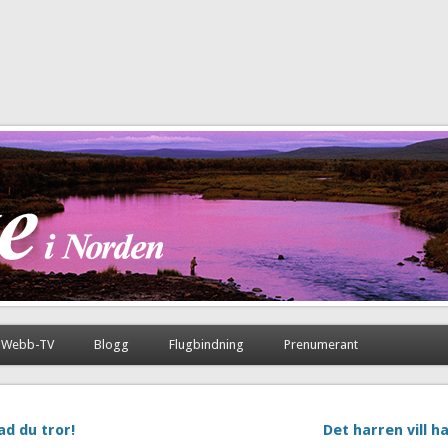
Webb-TV
Blogg
Flugbindning
Prenumerant
ad du tror!
Det harren vill h