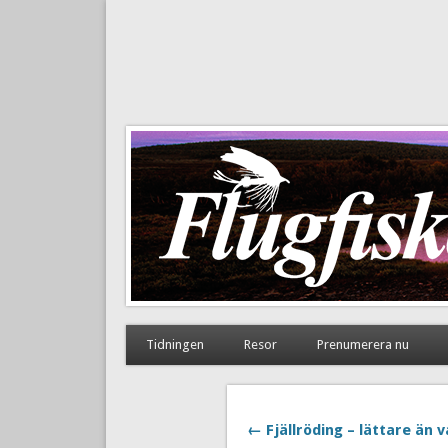
Flugfiske i Norden
Tidningen
Resor
Prenumerera nu
← Fjällröding – lättare än v