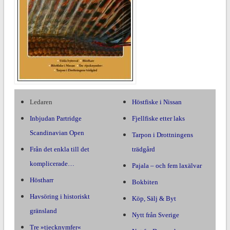
Ledaren
Höstfiske i Nissan
Inbjudan Partridge
Fjellfiske etter laks
Scandinavian Open
Tarpon i Drottningens
Från det enkla till det
trädgård
komplicerade…
Pajala – och fem laxälvar
Höstharr
Bokbiten
Havsöring i historiskt
Köp, Sälj & Byt
gränsland
Nytt från Sverige
Tre »tjecknymfer«