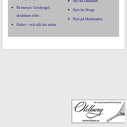
Nyt fra Danmark
På menyn: Grodyngel,
Nytt fra Norge
skräddare eller…
Nytt på Marknaden
Fisket – och allt det andra