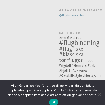
GILLA OSS PÅ INSTAGRAM
@flugfiskeinorden
KATEGORIER
#René Harrop
#flugbindning
#flugfiske
#Klassiska
torrflugor
#Peder
Wigdell
#Henry´s Fork
#Kjell S. Rakkenes
#Catskill-style dries
#John
Atherton
laxflugor
#Markus Hoffman
Vi använder cookies för att se till att vi ger dig den bästa
upplevelsen på vår webbplats. Om du fortsätter att använda
denna webbplats kommer vi att anta att du godkänner detta.
© 2026 Flugfiske i Norden
Ok