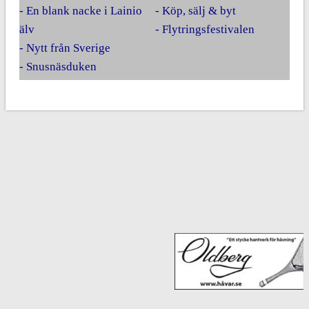
- En blank nacke i Lainio
- Köp, sälj & byt
älv
- Flytringsfestivalen
- Nytt från Sverige
- Snusnäsduken