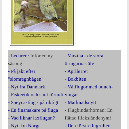
- Ledaren:
Inför en ny
- Varzina - de stora
säsong
öringarnas älv
- På jakt efter
- Aprilørret
"slomregnbågen"
- Bokbiten
- Nyt fra Danmark
- Våtflugor med bunch-
- Fiskeetik och sunt förnuft
vingar
- Speycasting - på riktigt
- Marknadsnytt
- En finsmakare på fluga
-
Flugbindarhörnan: En
- Vad liknar laxflugan?
flätad flicksländenymf
- Nytt fra Norge
- Den första flugrullen