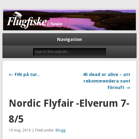
Flugfiske i Norden
Navigation
← FiN på tur..
45 dead or alive – att
rekommendera sunt
förnuft →
Nordic Flyfair -Elverum 7-
8/5
10 maj, 2016 | Filed under:
Blogg