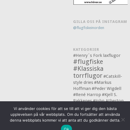
GILLA OSS PÅ INSTAGRAM
@flugfiskeinorden
KATEGORIER
#Henry´s Fork
laxflugor
#flugfiske
#Klassiska
torrflugor
#Catskill-
style dries
#Markus
Hoffman
#Peder Wigdell
#René Harrop
#Kjell S.
Rakkenes
#John Atherton
#flugbindning
Vi använder cookies för att se till att vi ger dig den bästa
upplevelsen på vår webbplats. Om du fortsätter att använda
denna webbplats kommer vi att anta att du godkänner detta.
© 2026 Flugfiske i Norden
Ok