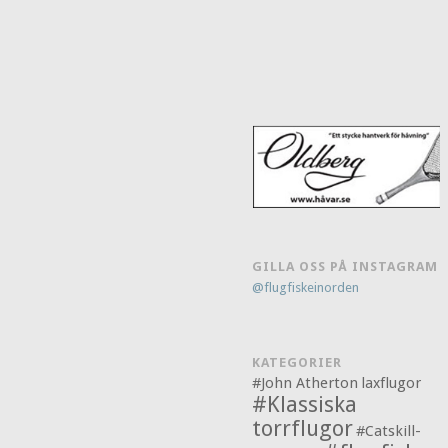
GILLA OSS PÅ INSTAGRAM
@flugfiskeinorden
KATEGORIER
#John Atherton
laxflugor
#Klassiska
torrflugor
#Catskill-