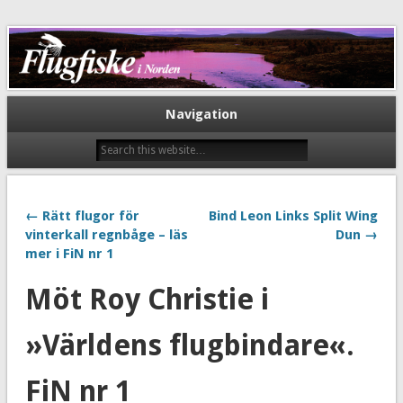
Flugfiske i Norden
Navigation
← Rätt flugor för
Bind Leon Links Split Wing
vinterkall regnbåge – läs
Dun →
mer i FiN nr 1
Möt Roy Christie i
»Världens flugbindare«.
FiN nr 1