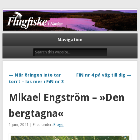
Flugfiske i Norden
Navigation
← När öringen inte tar
FiN nr 4 på väg till dig →
torrt – läs mer i FiN nr 3
Mikael Engström – »Den
bergtagna«
1 juni, 2021 | Filed under:
Blogg