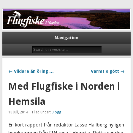
Flugfiske i Norden
Navigation
← Vildare än öring …
Varmt o gött →
Med Flugfiske i Norden i
Hemsila
18 juli, 2014 | Filed under:
Blogg
En kort rapport från redaktör Lasse Hallberg nyligen
hemkommen från FIN resa I Hemsila. Detta var den