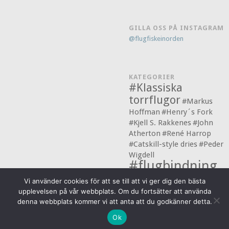
GILLA OSS PÅ INSTAGRAM
@flugfiskeinorden
KATEGORIER
#Klassiska
torrflugor
#Markus
Hoffman
#Henry´s Fork
#Kjell S. Rakkenes
#John
Atherton
#René Harrop
#Catskill-style dries
#Peder
Wigdell
#flugbindning
#flugfiske
laxflugor
Vi använder cookies för att se till att vi ger dig den bästa
upplevelsen på vår webbplats. Om du fortsätter att använda
denna webbplats kommer vi att anta att du godkänner detta.
© 2026 Flugfiske i Norden
Ok