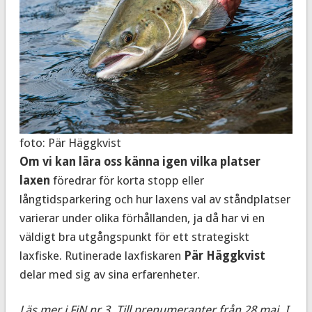
foto: Pär Häggkvist
Om vi kan lära oss känna igen vilka platser
laxen
föredrar för korta stopp eller
långtidsparkering och hur laxens val av ståndplatser
varierar under olika förhållanden, ja då har vi en
väldigt bra utgångspunkt för ett strategiskt
laxfiske. Rutinerade laxfiskaren
Pär Häggkvist
delar med sig av sina erfarenheter.
Läs mer i FiN nr 3. Till prenumeranter från 28 maj. I