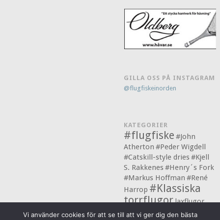
GILLA OSS PÅ INSTAGRAM
@flugfiskeinorden
KATEGORIER
#flugfiske
#John
Atherton
#Peder Wigdell
#Catskill-style dries
#Kjell
S. Rakkenes
#Henry´s Fork
#Markus Hoffman
#René
#Klassiska
Harrop
torrflugor
laxflugor
#flugbindning
Vi använder cookies för att se till att vi ger dig den bästa