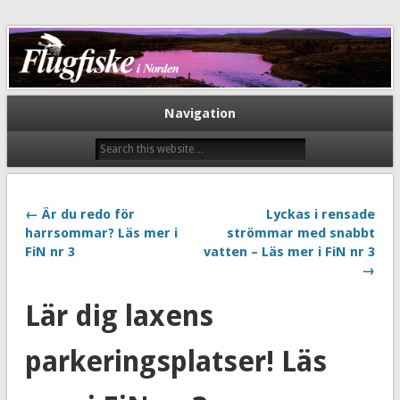
Flugfiske i Norden
Navigation
← Är du redo för
Lyckas i rensade
harrsommar? Läs mer i
strömmar med snabbt
FiN nr 3
vatten – Läs mer i FiN nr 3
→
Lär dig laxens
parkeringsplatser! Läs