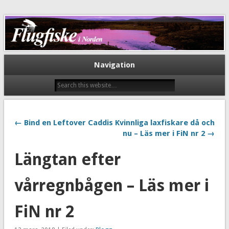
Flugfiske i Norden
Navigation
← Bind en Leftover Caddis
Kvinnliga laxfiskare då och
nu – Läs mer i FiN nr 2 →
Längtan efter
vårregnbågen – Läs mer i
FiN nr 2