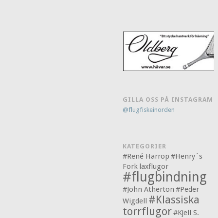
GILLA OSS PÅ INSTAGRAM
@flugfiskeinorden
KATEGORIER
#René Harrop
#Henry´s
Fork
laxflugor
#flugbindning
#John Atherton
#Peder
#Klassiska
Wigdell
torrflugor
#Kjell S.