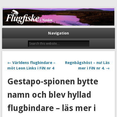
Flugfiske i Norden
Navigation
← Världens flugbindare –
Regnbågshöst – nu! Läs
möt Leon Links i FiN nr 4
mer i FiN nr 4. →
Gestapo-spionen bytte
namn och blev hyllad
flugbindare – läs mer i