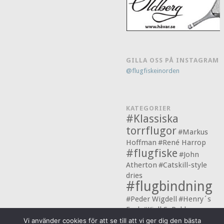
GILLA OSS PÅ INSTAGRAM
@flugfiskeinorden
KATEGORIER
#Klassiska
torrflugor
#Markus
Hoffman
#René Harrop
#flugfiske
#John
Atherton
#Catskill-style
dries
#flugbindning
#Peder Wigdell
#Henry´s
Fork
#Kjell S. Rakkenes
laxflugor
Vi använder cookies för att se till att vi ger dig den bästa