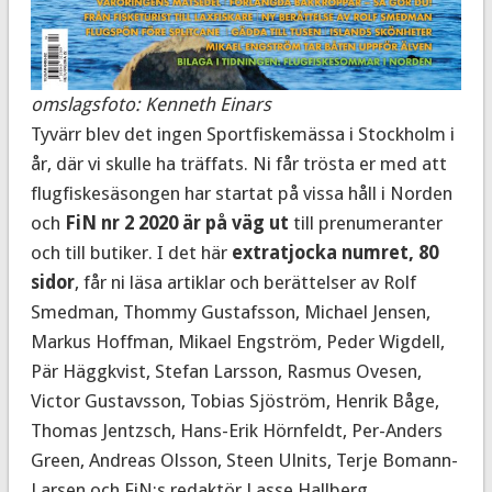
omslagsfoto: Kenneth Einars
Tyvärr blev det ingen Sportfiskemässa i Stockholm i
år, där vi skulle ha träffats. Ni får trösta er med att
flugfiskesäsongen har startat på vissa håll i Norden
och
FiN nr 2 2020 är på väg ut
till prenumeranter
och till butiker. I det här
extratjocka numret, 80
sidor
, får ni läsa artiklar och berättelser av Rolf
Smedman, Thommy Gustafsson, Michael Jensen,
Markus Hoffman, Mikael Engström, Peder Wigdell,
Pär Häggkvist, Stefan Larsson, Rasmus Ovesen,
Victor Gustavsson, Tobias Sjöström, Henrik Båge,
Thomas Jentzsch, Hans-Erik Hörnfeldt, Per-Anders
Green, Andreas Olsson, Steen Ulnits, Terje Bomann-
Larsen och FiN:s redaktör Lasse Hallberg.