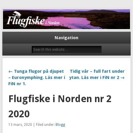
Flugfiske i Norden
Navigation
← Tunga flugor på djupet
Tidig vår – full fart under
– Euronymphing. Läs mer i
ytan. Läs mer i FiN nr 2 →
FiN nr 1.
Flugfiske i Norden nr 2
2020
13 mars, 2020 | Filed under:
Blogg