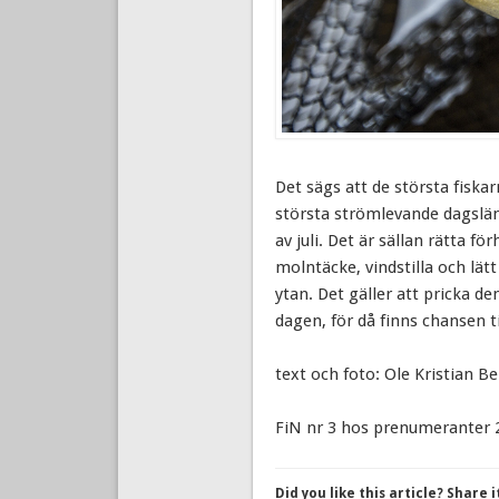
Det sägs att de största fiska
största strömlevande dagslända
av juli. Det är sällan rätta 
molntäcke, vindstilla och lätt
ytan. Det gäller att pricka de
dagen, för då finns chansen til
text och foto: Ole Kristian B
FiN nr 3 hos prenumeranter 2
Did you like this article? Share i