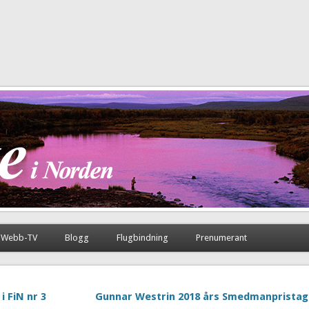
Webb-TV
Blogg
Flugbindning
Prenumerant
 FiN nr 3
Gunnar Westrin 2018 års Smedmanpristag