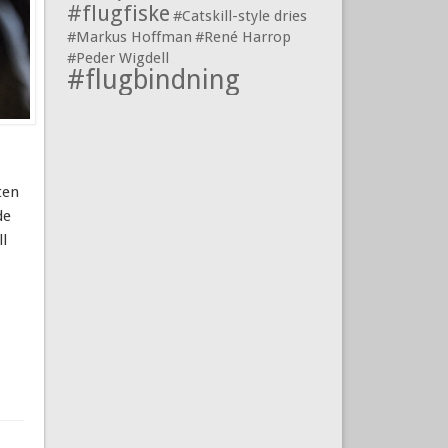
#flugfiske
#Catskill-style dries
#Markus Hoffman
#René Harrop
#Peder Wigdell
#flugbindning
ten
de
l