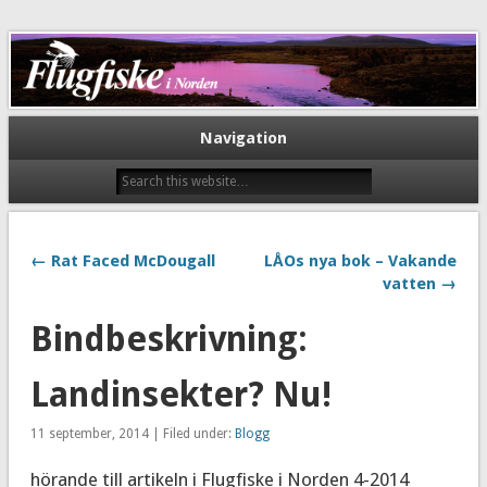
Flugfiske i Norden
Navigation
← Rat Faced McDougall
LÅOs nya bok – Vakande
vatten →
Bindbeskrivning:
Landinsekter? Nu!
11 september, 2014 | Filed under:
Blogg
hörande till artikeln i Flugfiske i Norden 4-2014