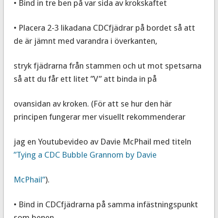
• Bind in tre ben på var sida av krokskaftet
• Placera 2-3 likadana CDCfjädrar på bordet så att
de är jämnt med varandra i överkanten,
stryk fjädrarna från stammen och ut mot spetsarna
så att du får ett litet ”V” att binda in på
ovansidan av kroken. (För att se hur den här
principen fungerar mer visuellt rekommenderar
jag en Youtubevideo av Davie McPhail med titeln
”Tying a CDC Bubble Grannom by Davie
McPhail”
).
• Bind in CDCfjädrarna på samma infästningspunkt
som benen.