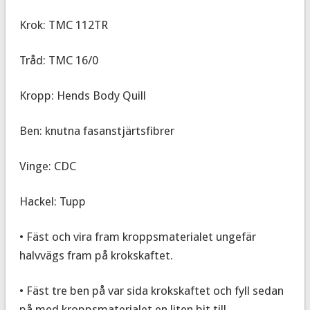
Krok: TMC 112TR
Tråd: TMC 16/0
Kropp: Hends Body Quill
Ben: knutna fasanstjärtsfibrer
Vinge: CDC
Hackel: Tupp
• Fäst och vira fram kroppsmaterialet ungefär
halvvägs fram på krokskaftet.
• Fäst tre ben på var sida krokskaftet och fyll sedan
på med kroppsmaterialet en liten bit till.