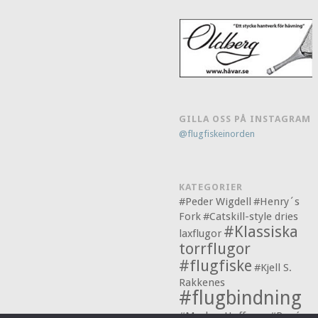
GILLA OSS PÅ INSTAGRAM
@flugfiskeinorden
KATEGORIER
#Peder Wigdell
#Henry´s
Fork
#Catskill-style dries
#Klassiska
laxflugor
torrflugor
#flugfiske
#Kjell S.
Rakkenes
#flugbindning
#Markus Hoffman
#René