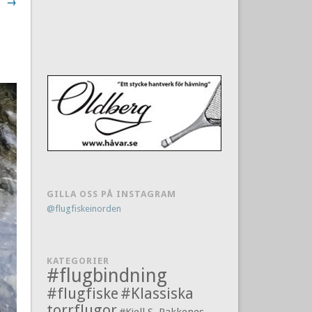
→
GILLA OSS PÅ INSTAGRAM
@flugfiskeinorden
KATEGORIER
#flugbindning
#flugfiske
#Klassiska
torrflugor