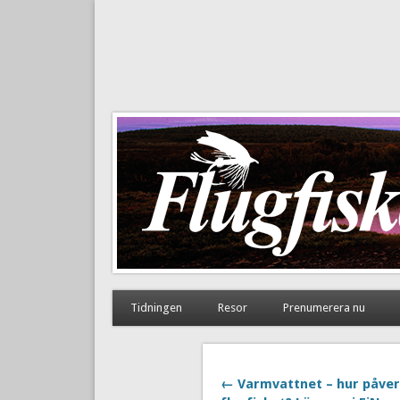
Flugfiske i Norden
Tidningen
Resor
Prenumerera nu
← Varmvattnet – hur påver