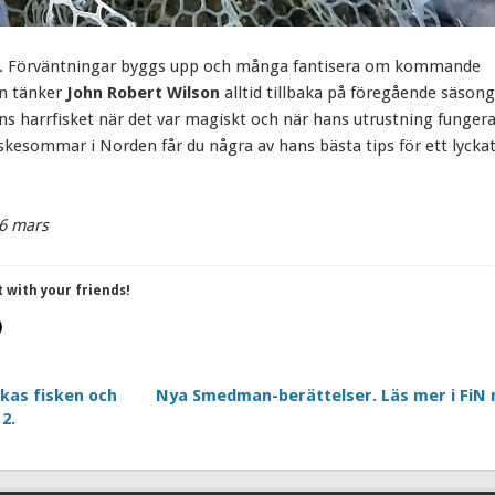
st. Förväntningar byggs upp och många fantisera om kommande
en tänker
John Robert Wilson
alltid tillbaka på föregående säsong
ns harrfisket när det var magiskt och när hans utrustning fungera
fiskesommar i Norden får du några av hans bästa tips för ett lycka
26 mars
t with your friends!
kas fisken och
Nya Smedman-berättelser. Läs mer i FiN 
2.