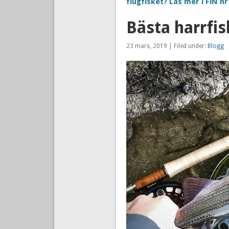
flugfisket? Läs mer i FiN nr 
Bästa harrfis
23 mars, 2019 | Filed under:
Blogg