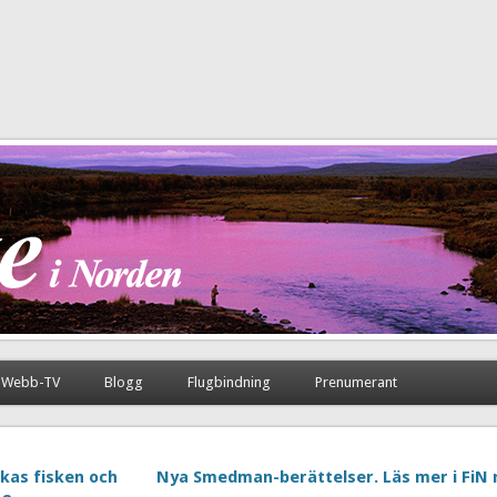
Webb-TV
Blogg
Flugbindning
Prenumerant
kas fisken och
Nya Smedman-berättelser. Läs mer i FiN 