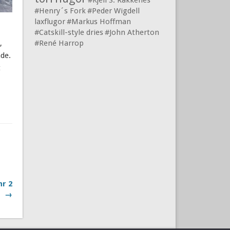
#Kjell S. Rakkenes
#Henry´s Fork
#Peder Wigdell
laxflugor
#Markus Hoffman
#Catskill-style dries
#John Atherton
,
#René Harrop
de.
t
nr 2
→